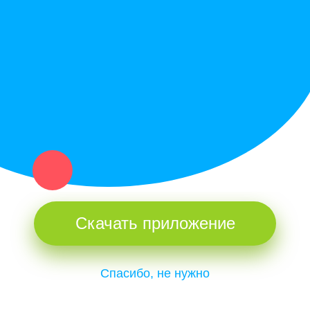
Купи север - уникальный сервис объявлений для частных лиц
и организаций в рамках нашего севера.
Не нашел нужную вещь или услугу в каталоге? Оставь запрос
оператору. Мы сами найдем все, что нужно. Тебе остается
только ждать звонка.
Скачать приложение
Спасибо, не нужно