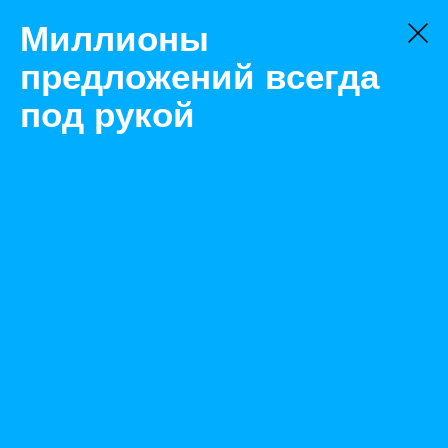
Миллионы
предложений всегда
под рукой
Не нашли, что искали?
Оставьте заявку на поиск
Фильтр
Цена:
ок
-
₽
Найденные объявления