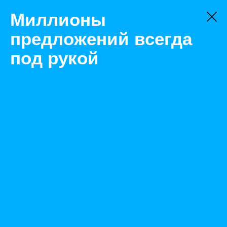
Миллионы
предложений всегда
под рукой
Не нашли, что искали?
Оставьте заявку на поиск
Фильтр
Цена:
ок
-
₽
Найденные объявления