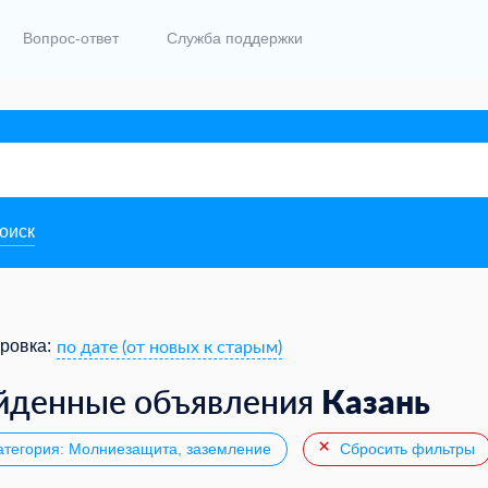
Вопрос-ответ
Служба поддержки
поиск
по дате (от новых к старым)
ровка:
Казань
йденные объявления
тегория: Молниезащита, заземление
Сбросить фильтры