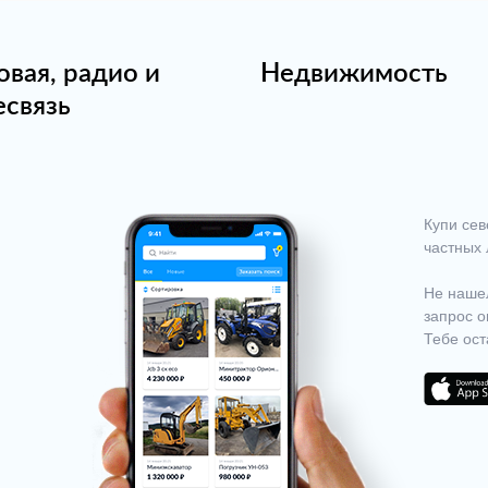
овая, радио и
Недвижимость
есвязь
Купи сев
частных 
Не нашел
запрос о
Тебе ост