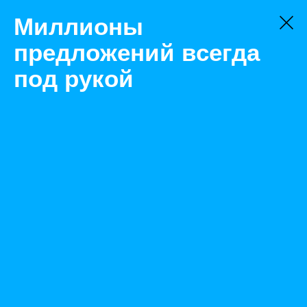
Миллионы
предложений всегда
под рукой
Не нашли, что искали?
Оставьте заявку на поиск
Фильтр
Цена:
ок
-
₽
Найденные объявления