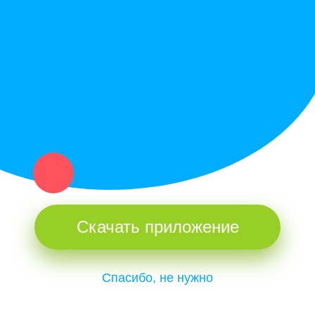
Купи север - уникальный сервис объявлений для частных лиц
и организаций в рамках нашего севера.
Не нашел нужную вещь или услугу в каталоге? Оставь запрос
оператору. Мы сами найдем все, что нужно. Тебе остается
только ждать звонка.
Скачать приложение
Спасибо, не нужно