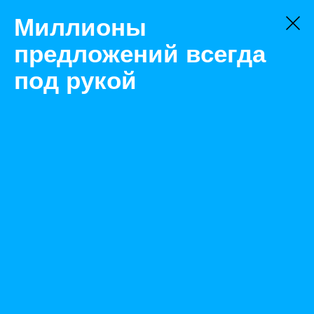
Миллионы
предложений всегда
под рукой
Не нашли, что искали?
Оставьте заявку на поиск
Фильтр
Цена:
ок
-
₽
Найденные объявления