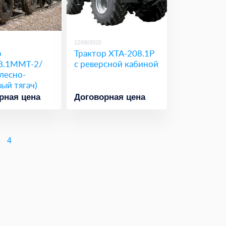
12/08/2020
р
Трактор ХТА-208.1Р
8.1ММТ-2/
с реверсной кабиной
лесно-
ый тягач)
рная цена
Договорная цена
4