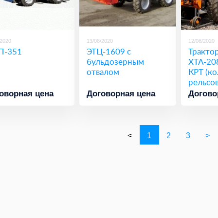
/2020
13/08/2020
12/08/2020
П-351
ЭТЦ-1609 с
Тракто
бульдозерным
ХТА-20
отвалом
КРТ (ко
рельсов
оворная цена
Договорная цена
Догово
<
1
2
3
>