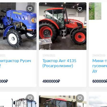
/2021
13/05/2021
29/09/2020
итрактор Русич
Трактор Ант 4135
Мини-т
2
(Росагролизинг)
гусенич
ду
000₽
4900000₽
600000