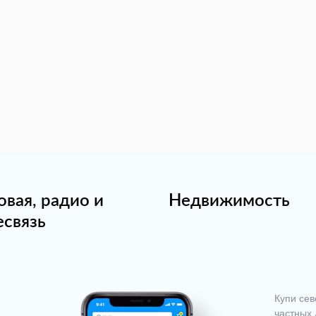
овая, радио и
Недвижимость
есвязь
Купи сев
частных 