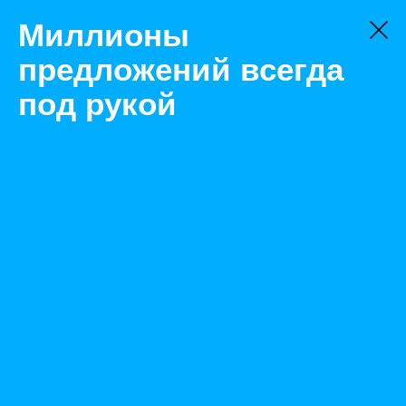
Миллионы
предложений всегда
под рукой
Не нашли, что искали?
Оставьте заявку на поиск
Фильтр
Цена:
ок
-
₽
Найденные объявления