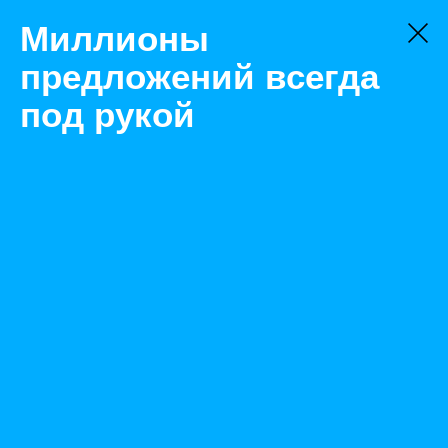
Миллионы
предложений всегда
под рукой
Не нашли, что искали?
Оставьте заявку на поиск
Фильтр
Цена:
ок
-
₽
Найденные объявления