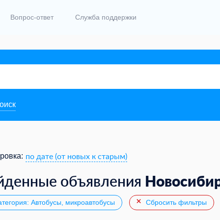
Вопрос-ответ
Служба поддержки
поиск
по дате (от новых к старым)
ровка:
Новосиби
йденные объявления
тегория: Автобусы, микроавтобусы
Сбросить фильтры