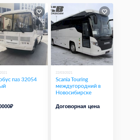
/2021
22/03/2021
обус паз 32054
Scania Touring
ый
междугородний в
Новосибирске
0000₽
Договорная цена