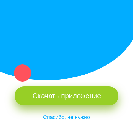
Купи север - уникальный сервис объявлений для частных лиц
и организаций в рамках нашего севера.
Не нашел нужную вещь или услугу в каталоге? Оставь запрос
оператору. Мы сами найдем все, что нужно. Тебе остается
только ждать звонка.
Скачать приложение
Спасибо, не нужно