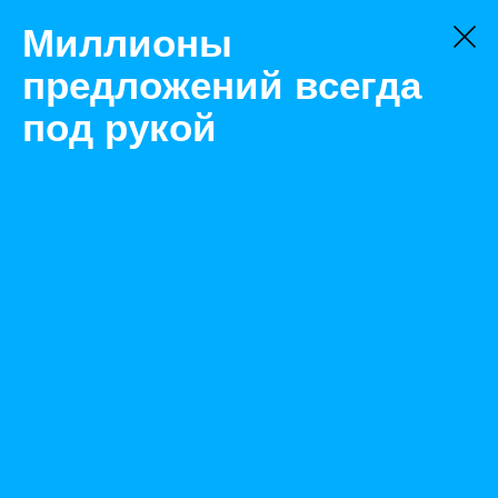
Миллионы
предложений всегда
под рукой
Не нашли, что искали?
Оставьте заявку на поиск
Фильтр
Цена:
ок
-
₽
Найденные объявления