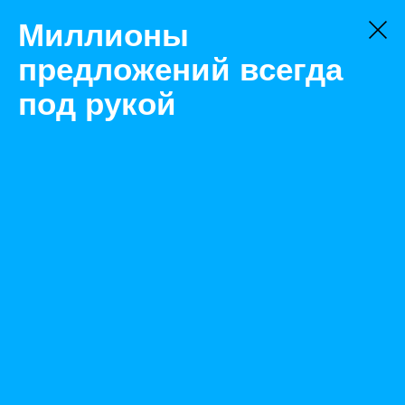
Миллионы
предложений всегда
под рукой
Не нашли, что искали?
Оставьте заявку на поиск
Фильтр
Цена:
ок
-
₽
Найденные объявления