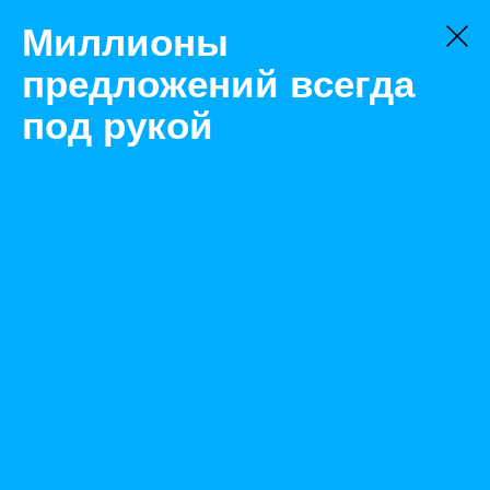
Миллионы
предложений всегда
под рукой
Не нашли, что искали?
Оставьте заявку на поиск
Фильтр
Цена:
ок
-
₽
Найденные объявления