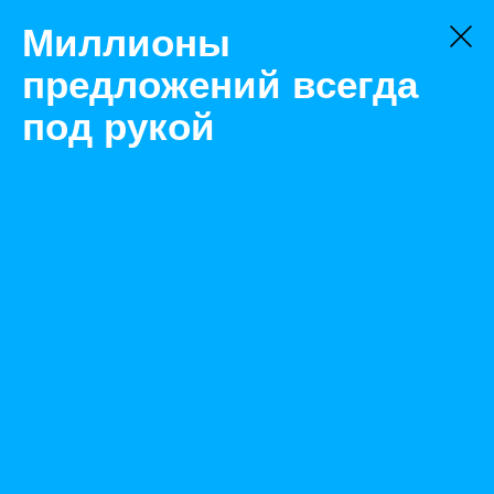
Миллионы
предложений всегда
под рукой
Не нашли, что искали?
Оставьте заявку на поиск
Фильтр
Цена:
ок
-
₽
Найденные объявления