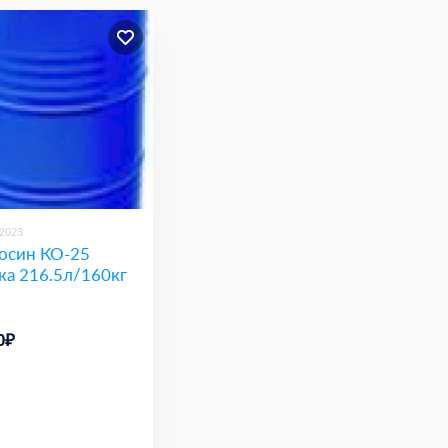
/2023
осин КО-25
ка 216.5л/160кг
0₽