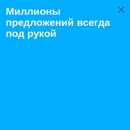
Миллионы
предложений всегда
под рукой
Не нашли, что искали?
Оставьте заявку на поиск
Фильтр
Цена:
ок
-
₽
Найденные объявления