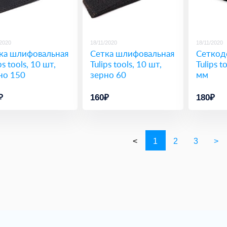
/2020
18/11/2020
18/11/2020
ка шлифовальная
Сетка шлифовальная
Сеткод
ps tools, 10 шт,
Tulips tools, 10 шт,
Tulips t
но 150
зерно 60
мм
₽
160₽
180₽
<
1
2
3
>