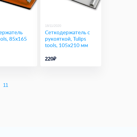
18/11/2020
ержатель
Сеткодержатель с
ools, 85х165
рукояткой, Tulips
tools, 105х210 мм
220₽
11