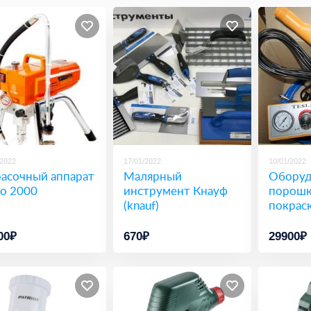
/2022
17/01/2022
10/01/2022
асочный аппарат
Малярный
Оборуд
ro 2000
инструмент Кнауф
порошк
(knauf)
покраски
00₽
670₽
29900₽