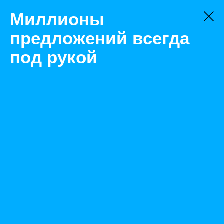
Миллионы
предложений всегда
под рукой
Не нашли, что искали?
Оставьте заявку на поиск
Фильтр
Цена:
ок
-
₽
Найденные объявления