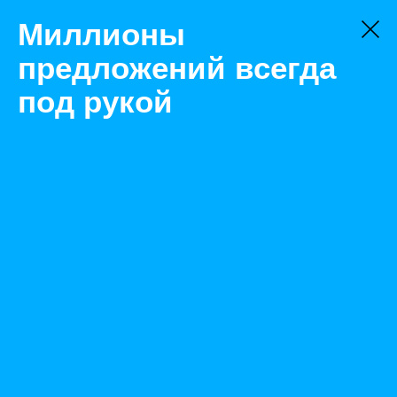
Миллионы
предложений всегда
под рукой
Не нашли, что искали?
Оставьте заявку на поиск
Фильтр
Цена:
ок
-
₽
Найденные объявления