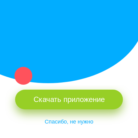
Купи север - уникальный сервис объявлений для частных лиц
и организаций в рамках нашего севера.
Не нашел нужную вещь или услугу в каталоге? Оставь запрос
оператору. Мы сами найдем все, что нужно. Тебе остается
только ждать звонка.
Скачать приложение
Спасибо, не нужно