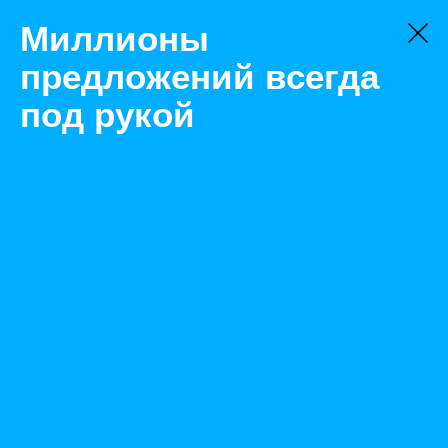
Миллионы
предложений всегда
под рукой
Не нашли, что искали?
Оставьте заявку на поиск
Фильтр
Цена:
ок
-
₽
Найденные объявления