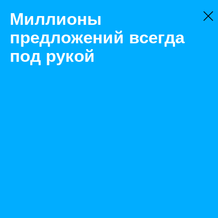
Миллионы
предложений всегда
под рукой
Не нашли, что искали?
Оставьте заявку на поиск
Фильтр
Цена:
ок
-
₽
Найденные объявления