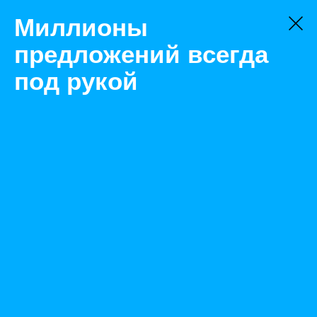
Миллионы
предложений всегда
под рукой
Не нашли, что искали?
Оставьте заявку на поиск
Фильтр
Цена:
ок
-
₽
Найденные объявления