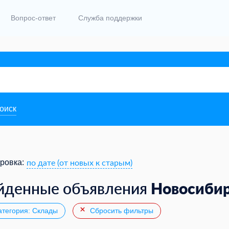
Вопрос-ответ
Служба поддержки
поиск
по дате (от новых к старым)
ровка:
Новосиби
йденные объявления
тегория: Склады
Сбросить фильтры