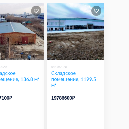
/2020
04/08/2020
адское
Складское
ещение, 136.8 м²
помещение, 1199.5
м²
7100₽
19786600₽