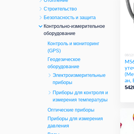
Отопление
Строительство
Безопасность и защита
Контрольно-измерительное
оборудование
Контроль и мониторинг
(GPS)
08/12
Геодезическое
MS6
оборудование
уте
(Ме
Электроизмерительные
ан, 
приборы
Аце
542
т.д)
Приборы для контроля и
измерения температуры
Оптические приборы
Приборы для измерения
давления