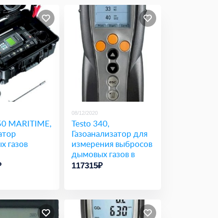
08/12/2020
350 MARITIME,
Testo 340,
атор
Газоанализатор для
х газов
измерения выбросов
дымовых газов в
промышленности
₽
117315₽