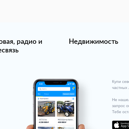
овая, радио и
Недвижимость
есвязь
Купи сев
частных 
Не нашел
запрос о
Тебе ост