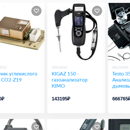
/2022
20/01/2022
08/12/2020
чик углекислого
KIGAZ 150 -
Testo 
а CO2-Z19
газоанализатор
Анализ
KIMO
дымовы
0₽
143195₽
666765