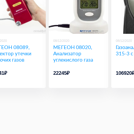
/2020
08/12/2020
08/12/2020
ЕОН 08089,
МЕГЕОН 08020,
Газоана
ектор утечки
Анализатор
315-3 с
ючих газов
углекислого газа
41₽
22245₽
106920