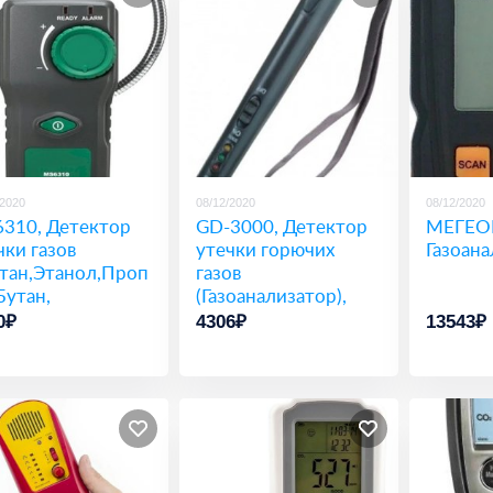
/2020
08/12/2020
08/12/2020
310, Детектор
GD-3000, Детектор
МЕГЕОН
чки газов
утечки горючих
Газоана
тан,Этанол,Проп
газов
Бутан,
(Газоанализатор),
тон,Аммиак и
карманный
0₽
4306₽
13543₽