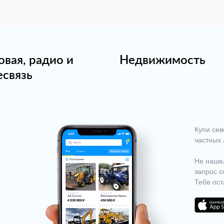
овая, радио и
Недвижимость
есвязь
Купи сев
частных 
Не нашел
запрос о
Тебе ост