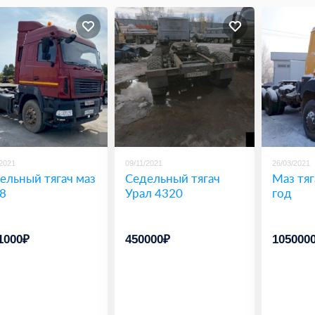
/2021
09/11/2021
26/03/2021
ельный тягач маз
Седельный тягач
Маз тяг
8
Урал 4320
год
1000₽
450000₽
105000