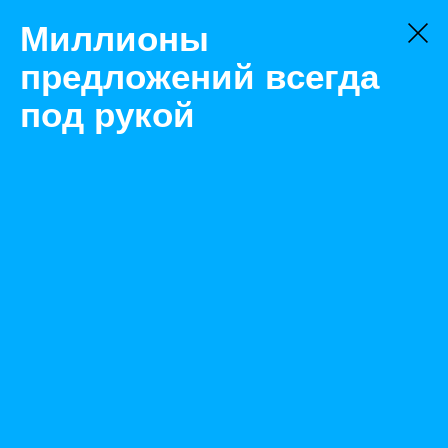
Миллионы
предложений всегда
под рукой
Не нашли, что искали?
Оставьте заявку на поиск
Фильтр
Цена:
ок
-
₽
Найденные объявления