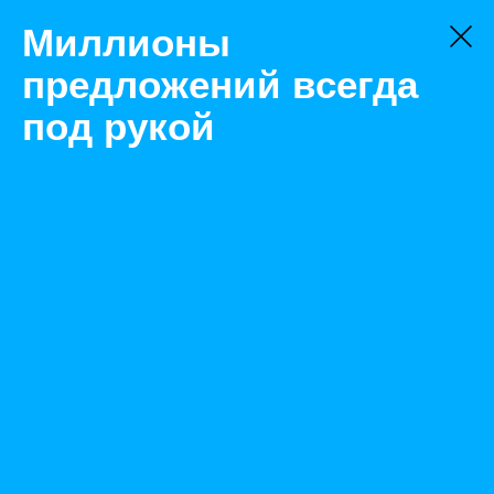
Миллионы
предложений всегда
под рукой
Не нашли, что искали?
Оставьте заявку на поиск
Фильтр
Цена:
ок
-
₽
Найденные объявления