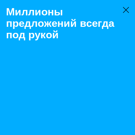
Миллионы
предложений всегда
под рукой
Не нашли, что искали?
Оставьте заявку на поиск
Фильтр
Цена:
ок
-
₽
Найденные объявления