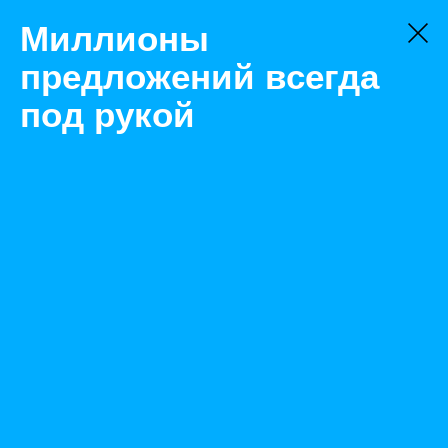
Миллионы
предложений всегда
под рукой
Не нашли, что искали?
Оставьте заявку на поиск
Фильтр
Цена:
ок
-
₽
Найденные объявления