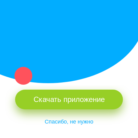
Купи север - уникальный сервис объявлений для частных лиц
и организаций в рамках нашего севера.
Не нашел нужную вещь или услугу в каталоге? Оставь запрос
оператору. Мы сами найдем все, что нужно. Тебе остается
только ждать звонка.
Скачать приложение
Спасибо, не нужно