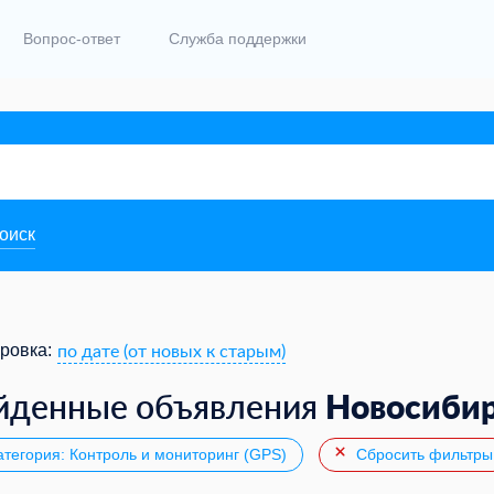
Вопрос-ответ
Служба поддержки
поиск
по дате (от новых к старым)
ровка:
Новосиби
йденные объявления
тегория: Контроль и мониторинг (GPS)
Сбросить фильтры