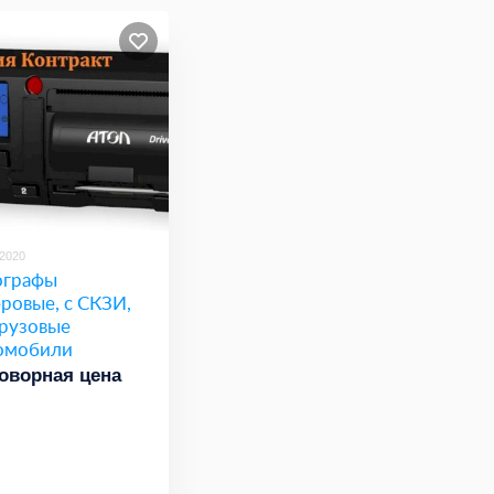
/2020
ографы
ровые, с СКЗИ,
грузовые
омобили
оворная цена