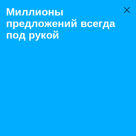
Миллионы
предложений всегда
под рукой
Не нашли, что искали?
Оставьте заявку на поиск
Фильтр
Цена:
ок
-
₽
Найденные объявления