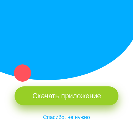
Купи север - уникальный сервис объявлений для частных лиц
и организаций в рамках нашего севера.
Не нашел нужную вещь или услугу в каталоге? Оставь запрос
оператору. Мы сами найдем все, что нужно. Тебе остается
только ждать звонка.
Скачать приложение
Спасибо, не нужно