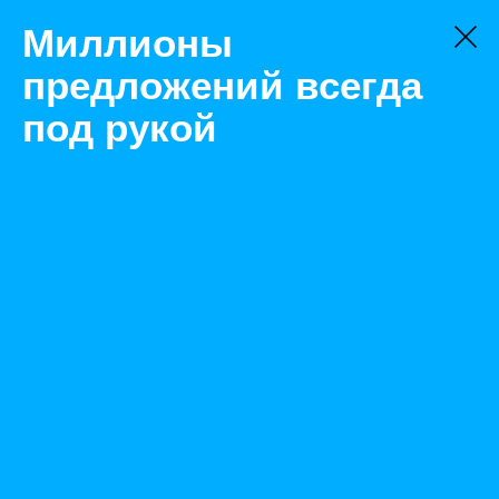
Миллионы
предложений всегда
под рукой
Не нашли, что искали?
Оставьте заявку на поиск
Фильтр
Цена:
ок
-
₽
Найденные объявления