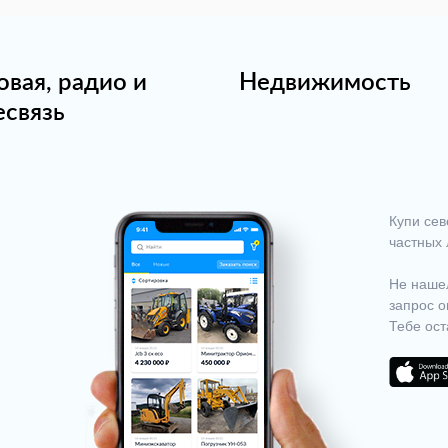
овая, радио и
Недвижимость
есвязь
Купи сев
частных 
Не нашел
запрос о
Тебе ост