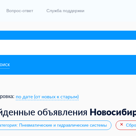
Вопрос-ответ
Служба поддержки
поиск
по дате (от новых к старым)
ровка:
Новосиби
йденные объявления
тегория: Пневматические и гидравлические системы
Сбро