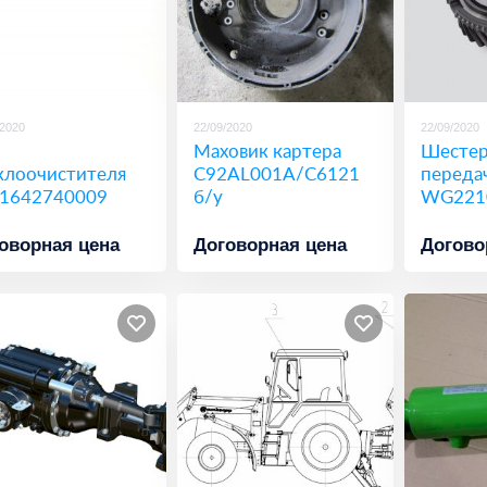
/2020
22/09/2020
22/09/2020
Маховик картера
Шестер
клоочистителя
C92AL001A/C6121
переда
1642740009
б/у
WG221
оворная цена
Договорная цена
Догово