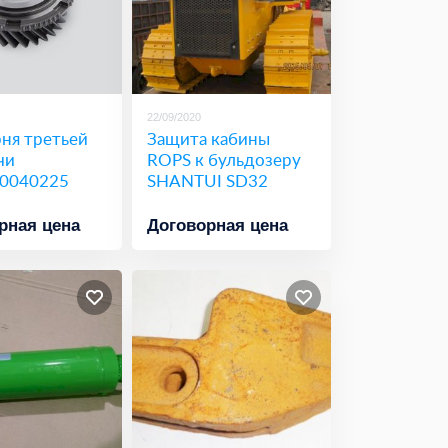
22/09/2020
ня третьей
Защита кабины
чи
ROPS к бульдозеру
0040225
SHANTUI SD32
рная цена
Договорная цена