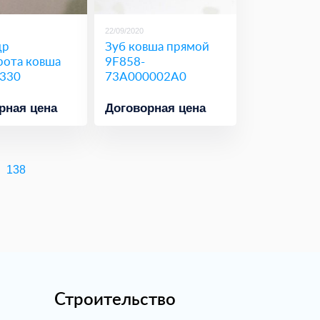
22/09/2020
др
Зуб ковша прямой
рота ковша
9F858-
330
73A000002A0
рная цена
Договорная цена
138
Строительство