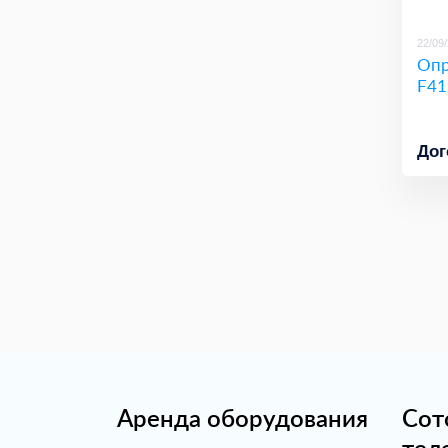
22/09
Опр
F41
Дог
Аренда оборудования
Сот
тел