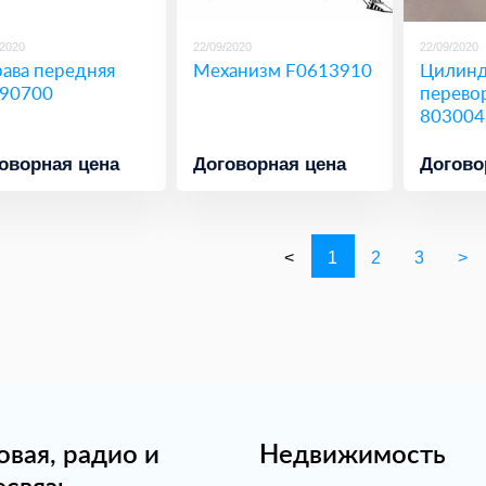
/2020
22/09/2020
22/09/2020
ава передняя
Механизм F0613910
Цилин
90700
перево
803004
оворная цена
Договорная цена
Догово
<
1
2
3
>
овая, радио и
Недвижимость
есвязь