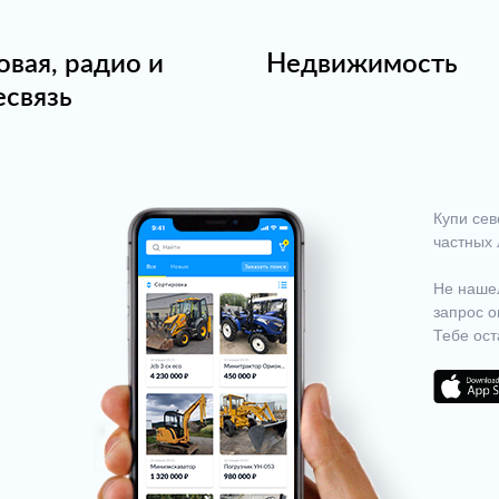
овая, радио и
Недвижимость
есвязь
Купи сев
частных 
Не нашел
запрос о
Тебе ост