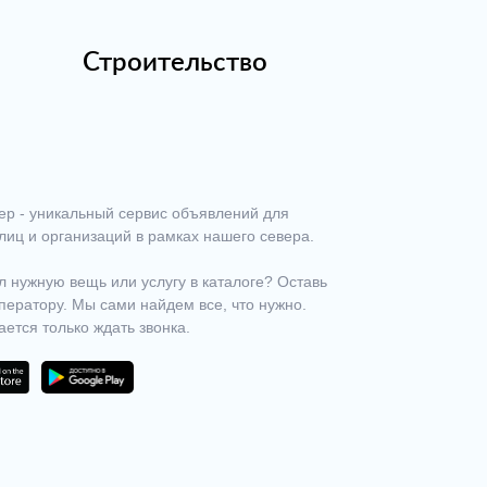
Строительство
ер - уникальный сервис объявлений для
лиц и организаций в рамках нашего севера.
 нужную вещь или услугу в каталоге? Оставь
ператору. Мы сами найдем все, что нужно.
ается только ждать звонка.