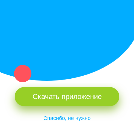
Купи север - уникальный сервис объявлений для частных лиц
и организаций в рамках нашего севера.
Не нашел нужную вещь или услугу в каталоге? Оставь запрос
оператору. Мы сами найдем все, что нужно. Тебе остается
только ждать звонка.
Скачать приложение
Спасибо, не нужно