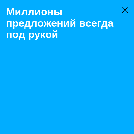
Миллионы
предложений всегда
под рукой
Не нашли, что искали?
Оставьте заявку на поиск
Фильтр
Цена:
ок
-
₽
Найденные объявления