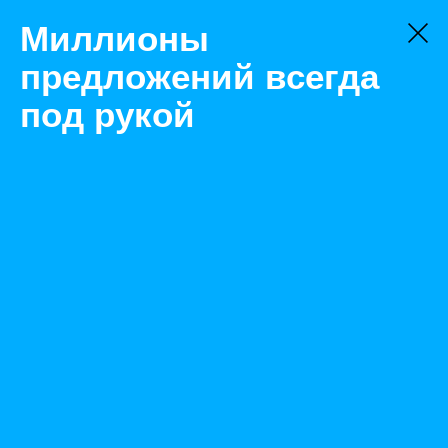
Миллионы
предложений всегда
под рукой
Не нашли, что искали?
Оставьте заявку на поиск
Фильтр
Цена:
ок
-
₽
Найденные объявления