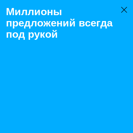
Миллионы
предложений всегда
под рукой
Не нашли, что искали?
Оставьте заявку на поиск
Фильтр
Цена:
ок
-
₽
Найденные объявления