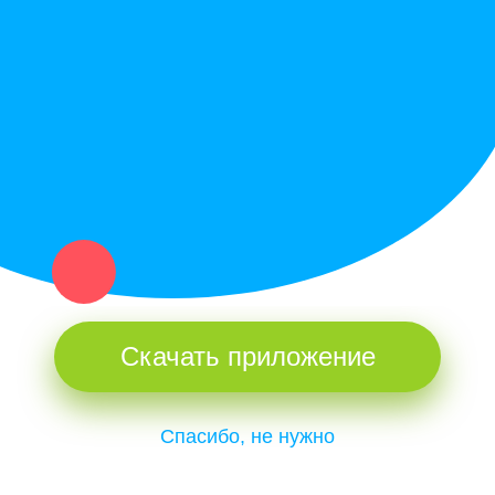
Купи север - уникальный сервис объявлений для частных лиц
и организаций в рамках нашего севера.
Не нашел нужную вещь или услугу в каталоге? Оставь запрос
оператору. Мы сами найдем все, что нужно. Тебе остается
только ждать звонка.
Скачать приложение
Спасибо, не нужно