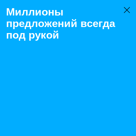
Миллионы
предложений всегда
под рукой
Не нашли, что искали?
Оставьте заявку на поиск
Фильтр
Цена:
ок
-
₽
Найденные объявления