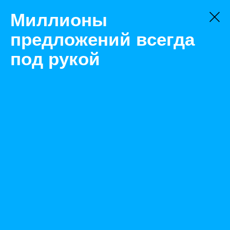
Миллионы
предложений всегда
под рукой
Не нашли, что искали?
Оставьте заявку на поиск
Фильтр
Цена:
ок
-
₽
Найденные объявления