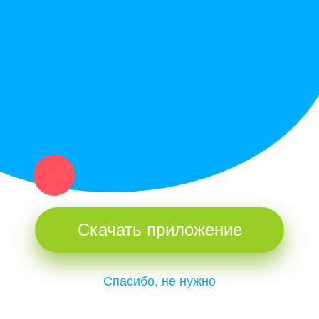
Купи север - уникальный сервис объявлений для частных лиц
и организаций в рамках нашего севера.
Не нашел нужную вещь или услугу в каталоге? Оставь запрос
оператору. Мы сами найдем все, что нужно. Тебе остается
только ждать звонка.
Скачать приложение
Спасибо, не нужно