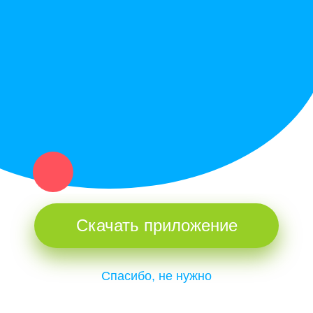
Купи север - уникальный сервис объявлений для частных лиц
и организаций в рамках нашего севера.
Не нашел нужную вещь или услугу в каталоге? Оставь запрос
оператору. Мы сами найдем все, что нужно. Тебе остается
только ждать звонка.
Скачать приложение
Спасибо, не нужно