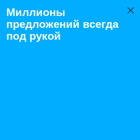
Миллионы
предложений всегда
под рукой
Не нашли, что искали?
Оставьте заявку на поиск
Фильтр
Цена:
ок
-
₽
Найденные объявления