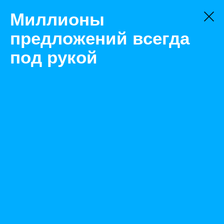
Миллионы
предложений всегда
под рукой
Не нашли, что искали?
Оставьте заявку на поиск
Фильтр
Цена:
ок
-
₽
Найденные объявления