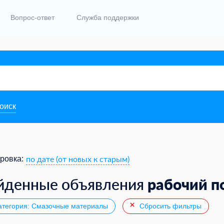
Вопрос-ответ
Служба поддержки
поиск
по дате (от новых к старым)
ровка:
рабочий п
йденные объявления
тегория: Смазочные материалы
Сбросить фильтры