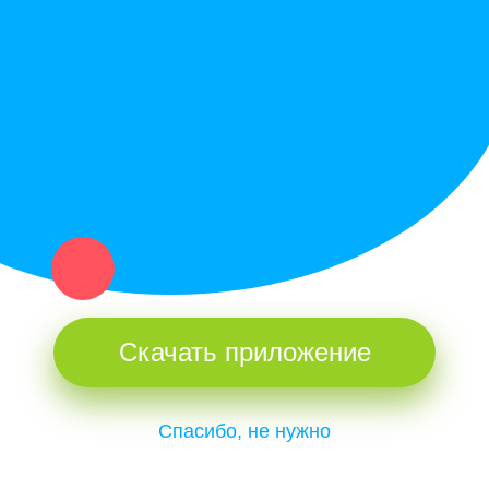
Купи север - уникальный сервис объявлений для частных лиц
и организаций в рамках нашего севера.
Не нашел нужную вещь или услугу в каталоге? Оставь запрос
оператору. Мы сами найдем все, что нужно. Тебе остается
только ждать звонка.
Скачать приложение
Спасибо, не нужно