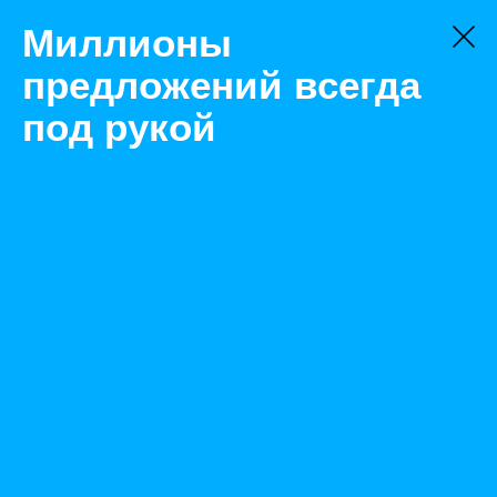
Миллионы
предложений всегда
под рукой
Не нашли, что искали?
Оставьте заявку на поиск
Фильтр
Цена:
ок
-
₽
Найденные объявления