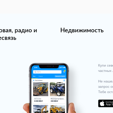
овая, радио и
Недвижимость
есвязь
Купи сев
частных 
Не нашел
запрос о
Тебе ост