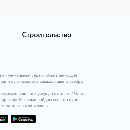
Строительство
ер - уникальный сервис объявлений для
лиц и организаций в рамках нашего севера.
 нужную вещь или услугу в каталоге? Оставь
ператору. Мы сами найдем все, что нужно.
ается только ждать звонка.