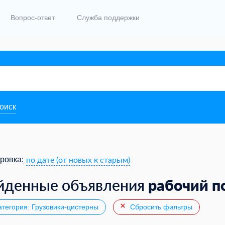
Вопрос-ответ
Служба поддержки
поиск
по дате (от новых к старым)
ровка:
рабочий п
йденные объявления
тегория: Грузовики-цистерны
Сбросить фильтры