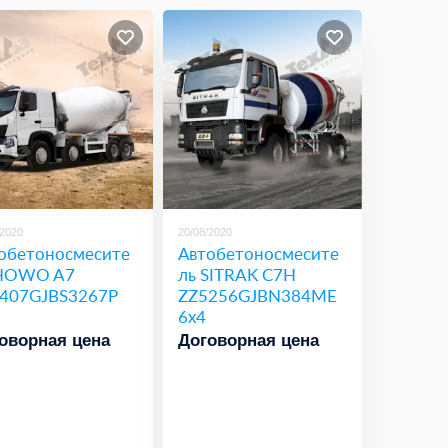
/2020
20/08/2020
обетоносмесите
Автобетоносмесите
 HOWO A7
ль SITRAK С7Н
407GJBS3267P
ZZ5256GJBN384ME
6x4
оворная цена
Договорная цена