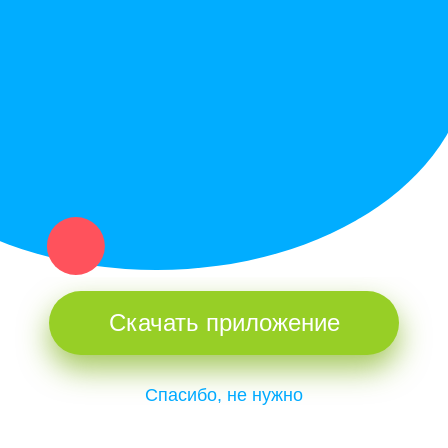
Купи север - уникальный сервис объявлений для частных лиц
и организаций в рамках нашего севера.
Не нашел нужную вещь или услугу в каталоге? Оставь запрос
оператору. Мы сами найдем все, что нужно. Тебе остается
только ждать звонка.
Скачать приложение
Спасибо, не нужно