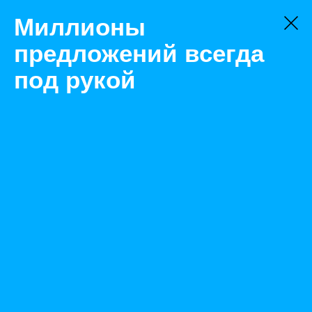
Миллионы
предложений всегда
под рукой
Не нашли, что искали?
Оставьте заявку на поиск
Фильтр
Цена:
ок
-
₽
Найденные объявления