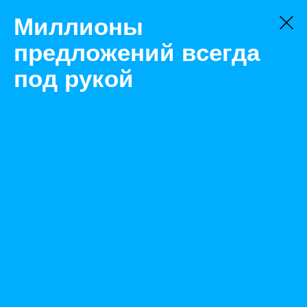
Миллионы
предложений всегда
под рукой
Не нашли, что искали?
Оставьте заявку на поиск
Фильтр
Цена:
ок
-
₽
Характеристики
Состояние: