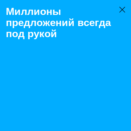
Миллионы
предложений всегда
под рукой
Не нашли, что искали?
Оставьте заявку на поиск
Фильтр
Цена:
ок
-
₽
Найденные объявления