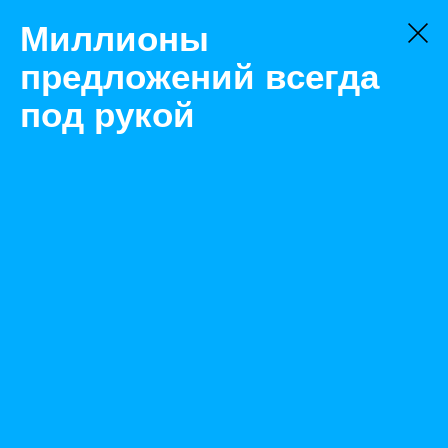
Миллионы
предложений всегда
под рукой
Не нашли, что искали?
Оставьте заявку на поиск
Фильтр
Цена:
ок
-
₽
Найденные объявления