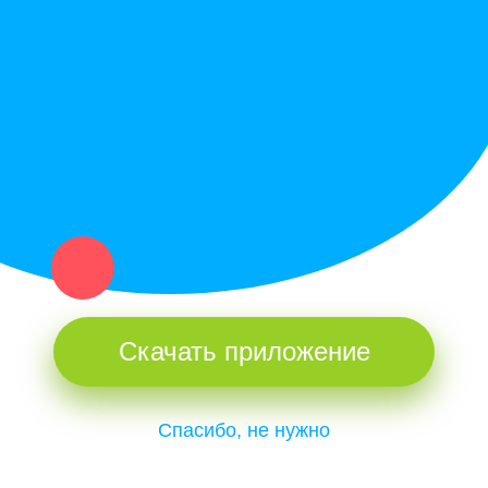
Купи север - уникальный сервис объявлений для частных лиц
и организаций в рамках нашего севера.
Не нашел нужную вещь или услугу в каталоге? Оставь запрос
оператору. Мы сами найдем все, что нужно. Тебе остается
только ждать звонка.
Скачать приложение
Спасибо, не нужно